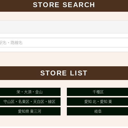
STORE SEARCH
岐阜
三重
長野
大阪
STORE LIST
栄・大須・金山
千種区
守山区・名東区・天白区・緑区
愛知 北・愛知 東
愛知県 東三河
岐阜