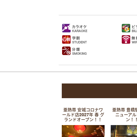
亜熱帯 安城コロナワ
亜熱帯 豊橋
ールド店2027年 春 グ
ニューアル
ランドオープン！！
ン！