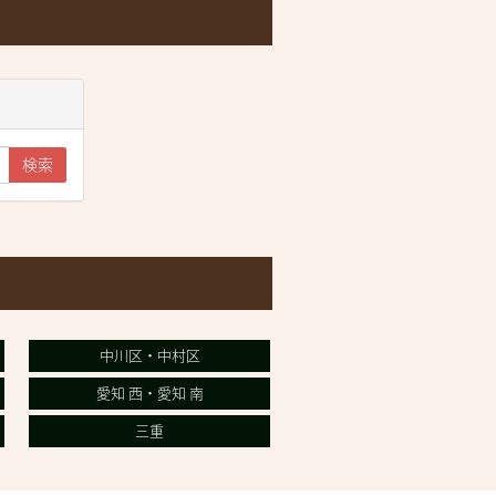
検索
中川区・中村区
愛知 西・愛知 南
三重