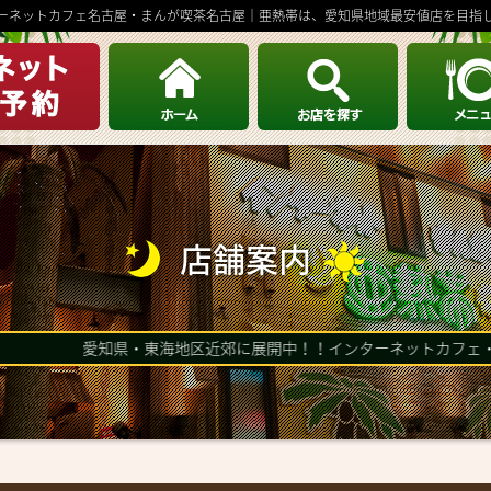
ーネットカフェ名古屋・まんが喫茶名古屋｜亜熱帯は、愛知県地域最安値店を目指
STORE - AREA LIST
店舗案内
名古屋駅・伏見
栄・大須・金山
千種区
中川区・中村区
愛知県・東海地区近郊に展開中！！インターネットカフェ・まんが
熱田区・南区・瑞穂区
守山区・名東区・天白区・
緑区
愛知 北・愛知 東
愛知 西・愛知 南
愛知県 西三河
愛知県 東三河