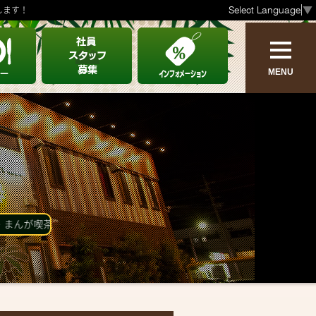
Select Language
▼
します！
MENU
ABOUT
OTHERS
亜熱帯のご案内
オトクなクーポン
設備情報
リクルート
喫茶 亜熱帯の店舗案内です。
ご利用方法
物件情報募集
ご利用のルール
CM紹介
リンク