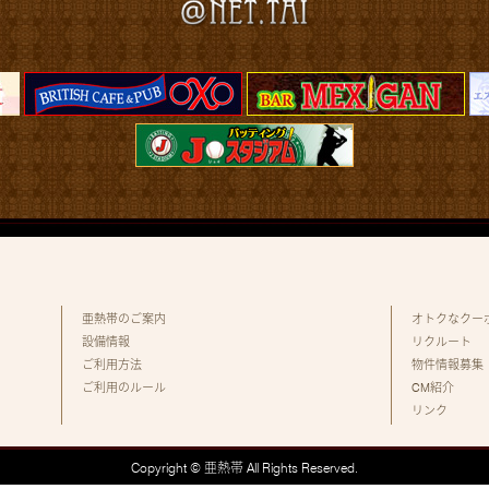
亜熱帯のご案内
オトクなクー
設備情報
リクルート
ご利用方法
物件情報募集
ご利用のルール
CM紹介
リンク
Copyright © 亜熱帯 All Rights Reserved.