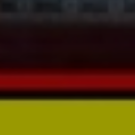
STORE - AREA LIST
名古屋駅・伏見
栄・大須・金山
千種区
中川区・中村区
熱田区・南区・瑞穂区
守山区・名東区・天白区・緑
区
愛知 北・愛知 東
愛知 西・愛知 南
愛知県 西三河
愛知県 東三河
岐阜
三重
長野
大阪
ABOUT