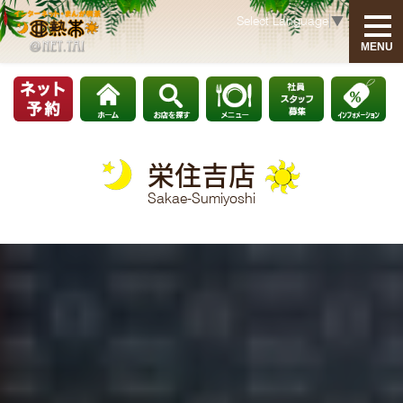
Select Language
▼
MENU
INFORMATION
HOME
栄住吉店
社員・アルバイト募集
Sakae-Sumiyoshi
お知らせ
MENU
モーニング・ランチメニュー
グランドメニュー
ゲームリスト