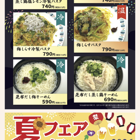
亜熱帯のご案内
設備情報
ご利用方法
ご利用のルール
OTHERS
オトクなクーポン
リクルート
物件情報募集
CM紹介