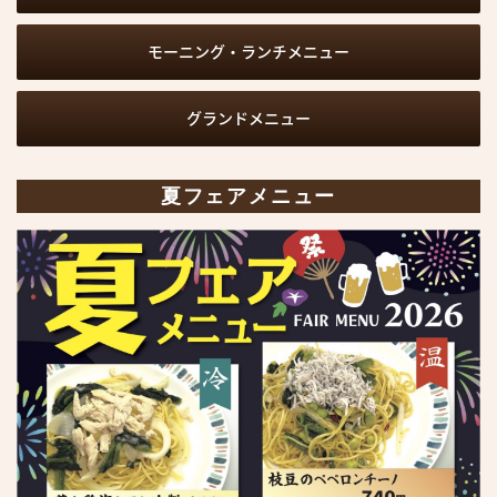
STORE - AREA LIST
モーニング・ランチメニュー
名古屋駅・伏見
栄・大須・金山
グランドメニュー
千種区
中川区・中村区
夏フェアメニュー
熱田区・南区・瑞穂区
守山区・名東区・天白区・緑
区
愛知 北・愛知 東
愛知 西・愛知 南
愛知県 西三河
愛知県 東三河
岐阜
三重
長野
大阪
ABOUT