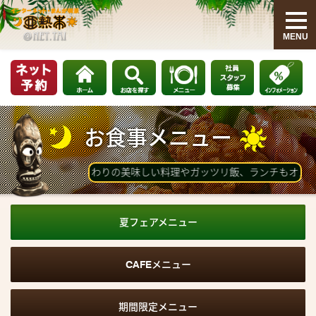
MENU
INFORMATION
HOME
お食事メニュー
社員・アルバイト募集
料理長こだわりの美味しい料理やガッツリ飯、ランチもオススメだよ～
お知らせ
MENU
夏フェアメニュー
モーニング・ランチメニュー
CAFEメニュー
グランドメニュー
期間限定メニュー
ゲームリスト