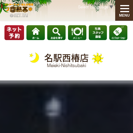
Select Language
▼
MENU
INFORMATION
HOME
名駅西椿店
社員・アルバイト募集
Meieki-Nishitsubaki
お知らせ
MENU
モーニング・ランチメニュー
グランドメニュー
ゲームリスト