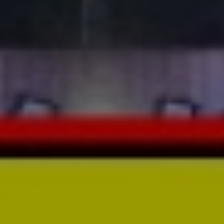
STORE - AREA LIST
名古屋駅・伏見
栄・大須・金山
千種区
中川区・中村区
熱田区・南区・瑞穂区
守山区・名東区・天白区・緑
区
愛知 北・愛知 東
愛知 西・愛知 南
愛知県 西三河
愛知県 東三河
岐阜
三重
長野
大阪
ABOUT