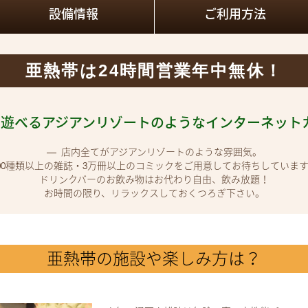
設備情報
ご利用方法
岐阜
三重
長野
大阪
亜熱帯は24時間営業年中無休！
中遊べるアジアンリゾートのようなインターネット
店内全てがアジアンリゾートのような雰囲気。
00種類以上の雑誌・3万冊以上のコミックをご用意してお待ちしていま
ドリンクバーのお飲み物はお代わり自由、飲み放題！
お時間の限り、リラックスしておくつろぎ下さい。
亜熱帯の施設や楽しみ方は？