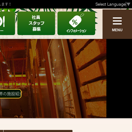
Select Language
▼
します！
MENU
ABOUT
OTHERS
亜熱帯のご案内
オトクなクーポン
設備情報
リクルート
介はこちらから。店内全てがアジアンリゾートのような雰囲気。お時間の
ご利用方法
物件情報募集
ご利用のルール
CM紹介
リンク