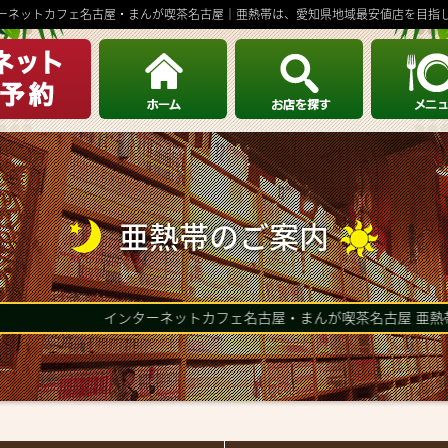
ーネットカフェ名古屋・まんが喫茶名古屋｜亜熱帯は、愛知県地域最安値店を目指
STORE - AREA LIST
亜熱帯のご案内
名古屋駅・伏見
栄・大須・金山
千種区
中川区・中村区
インターネットカフェ名古屋・まんが喫茶名古屋 亜熱帯の施設紹
熱田区・南区・瑞穂区
守山区・名東区・天白区・
緑区
愛知 北・愛知 東
愛知 西・愛知 南
愛知県 西三河
愛知県 東三河