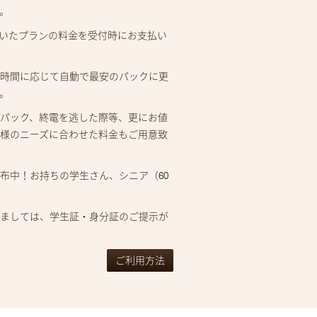
。
いたプランの料金を受付時にお支払い
用時間に応じて自動で最安のパックに更
。
パック、終電を逃した際等、更にお値
様のニーズに合わせた料金もご用意致
布中！お持ちの学生さん、シニア（60
きましては、学生証・身分証のご提示が
ご利用方法